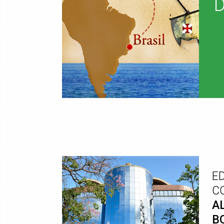
ED
C
A
B