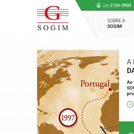
2126-0900
(21)
SOBRE A
SOGIM
SOGIM
A 
D
Ao 
SOG
pro